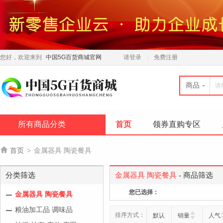
您好，欢迎来到
中国5G百货商城官网
请登录
免费注册
商品
所有商品分类
首页
领券直购专区

首页
>
金属器具 陶瓷餐具
分类筛选
金属器具 陶瓷餐具
- 商品筛选
您已选择：
金属器具 陶瓷餐具
粮油加工品 调味品
排序方式：
默认
销量
人气